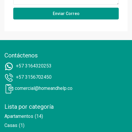
Contáctenos
+57 3164320253
+57 3156702450
comercial@homeandhelp.co
Lista por categoría
Apartamentos
(14)
Casas
(1)