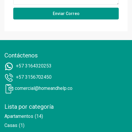
Contáctenos
+57 3164320253
+57 3156702450
comercial@homeandhelp.co
Lista por categoría
Apartamentos
(14)
Casas
(1)