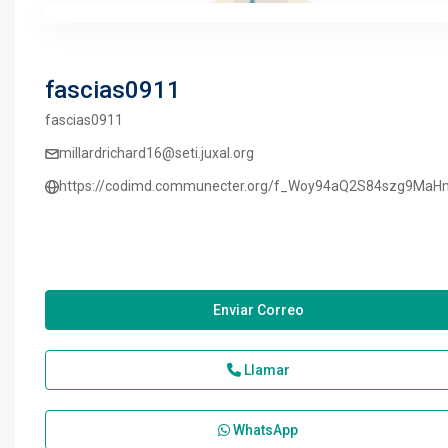
fascias0911
fascias0911
millardrichard16@seti.juxal.org
https://codimd.communecter.org/f_Woy94aQ2S84szg9Ma
Enviar Correo
Llamar
WhatsApp