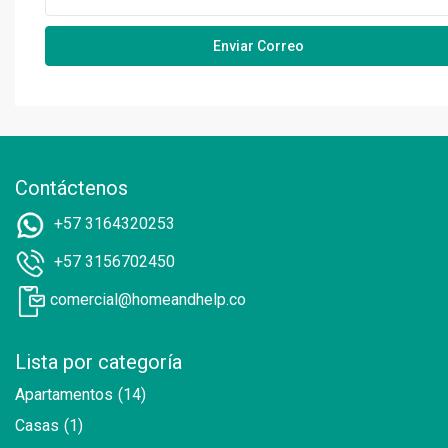
Contáctenos
+57 3164320253
+57 3156702450
comercial@homeandhelp.co
Lista por categoría
Apartamentos
(14)
Casas
(1)