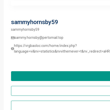
sammyhornsby59
sammyhornsby59
sammy.hornsby@pertomail.top
https://vrgbaoloc.com/home/index.php?
language=vi&nv=statistics&nvvithemever=t&nv_redi