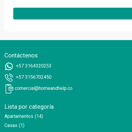
Contáctenos
+57 3164320253
+57 3156702450
comercial@homeandhelp.co
Lista por categoría
Apartamentos
(14)
Casas
(1)