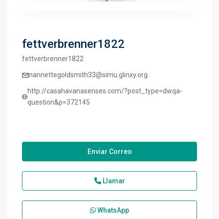
fettverbrenner1822
fettverbrenner1822
nannettegoldsmith33@simu.glinxy.org
http://casahavanasenses.com/?post_type=dwqa-
question&p=372145
Enviar Correo
Llamar
WhatsApp