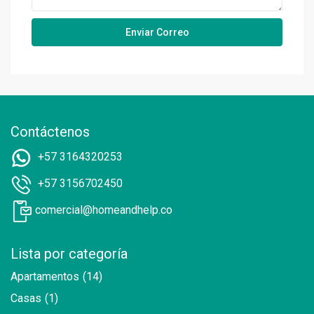
Contáctenos
+57 3164320253
+57 3156702450
comercial@homeandhelp.co
Lista por categoría
Apartamentos
(14)
Casas
(1)