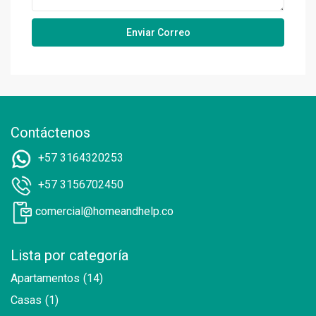
Contáctenos
+57 3164320253
+57 3156702450
comercial@homeandhelp.co
Lista por categoría
Apartamentos
(14)
Casas
(1)