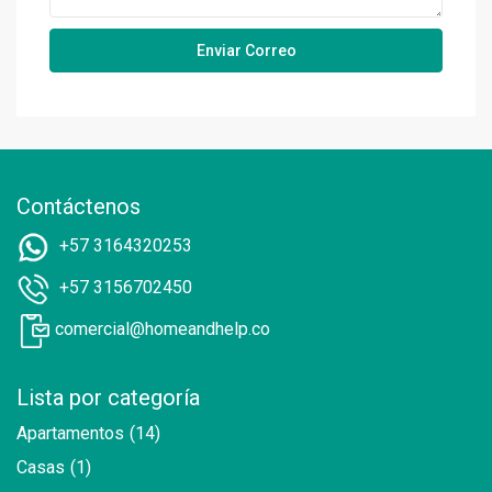
Contáctenos
+57 3164320253
+57 3156702450
comercial@homeandhelp.co
Lista por categoría
Apartamentos
(14)
Casas
(1)