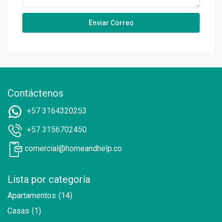
Contáctenos
+57 3164320253
+57 3156702450
comercial@homeandhelp.co
Lista por categoría
Apartamentos
(14)
Casas
(1)