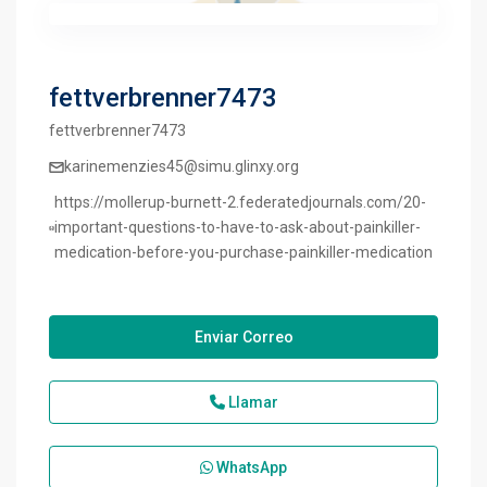
fettverbrenner7473
fettverbrenner7473
karinemenzies45@simu.glinxy.org
https://mollerup-burnett-2.federatedjournals.com/20-
important-questions-to-have-to-ask-about-painkiller-
medication-before-you-purchase-painkiller-medication
Enviar Correo
Llamar
WhatsApp