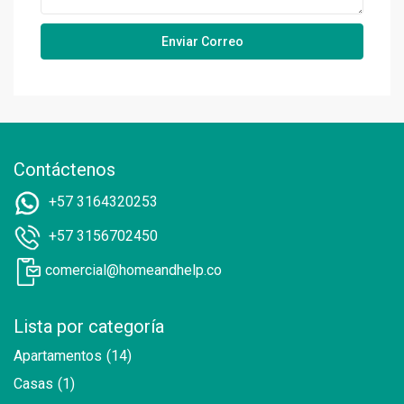
Contáctenos
+57 3164320253
+57 3156702450
comercial@homeandhelp.co
Lista por categoría
Apartamentos
(14)
Casas
(1)