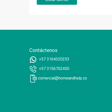
Contáctenos
+57 3164320253
+57 3156702450
comercial@homeandhelp.co