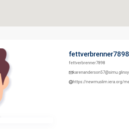
fettverbrenner789
fettverbrenner7898
karenanderson57@simu.glinxy
https://newmuslim.iera.org/m