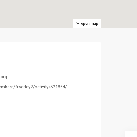
open map
8
.org
embers/frogday2/activity/521864/