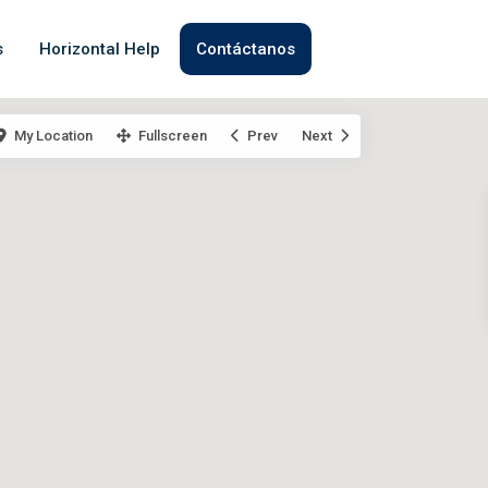
s
Horizontal Help
Contáctanos
My Location
Fullscreen
Prev
Next