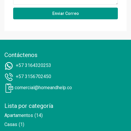
Contáctenos
+57 3164320253
+57 3156702450
comercial@homeandhelp.co
Lista por categoría
Apartamentos
(14)
Casas
(1)