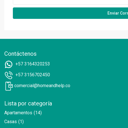
Contáctenos
+57 3164320253
+57 3156702450
comercial@homeandhelp.co
Lista por categoría
Apartamentos
(14)
Casas
(1)