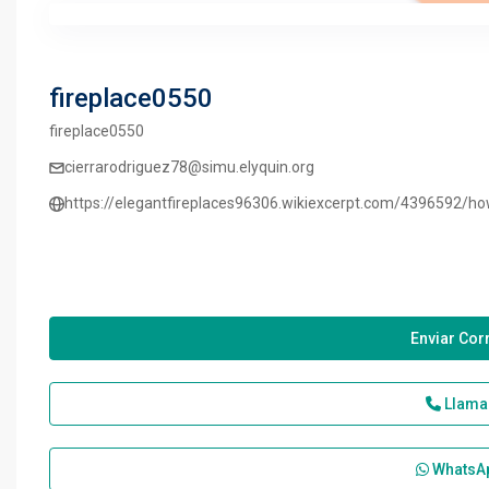
fireplace0550
fireplace0550
cierrarodriguez78@simu.elyquin.org
https://elegantfireplaces96306.wikiexcerpt.com/4396592/h
Enviar Cor
Llama
WhatsA