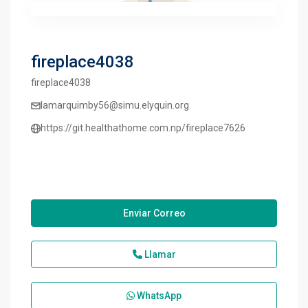
fireplace4038
fireplace4038
lamarquimby56@simu.elyquin.org
https://git.healthathome.com.np/fireplace7626
Enviar Correo
Llamar
WhatsApp