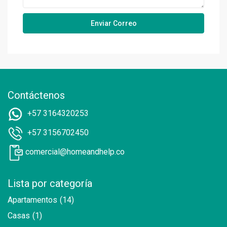
Contáctenos
+57 3164320253
+57 3156702450
comercial@homeandhelp.co
Lista por categoría
Apartamentos
(14)
Casas
(1)