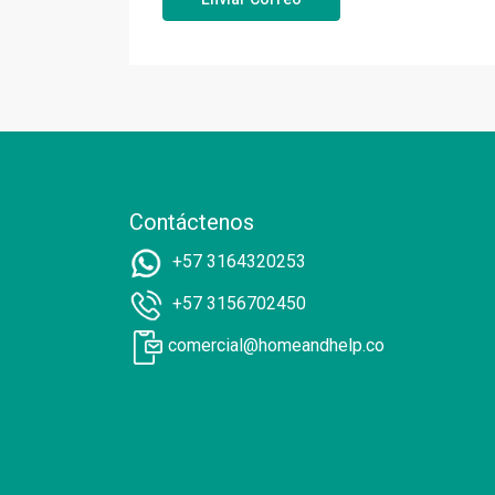
Contáctenos
+57 3164320253
+57 3156702450
comercial@homeandhelp.co