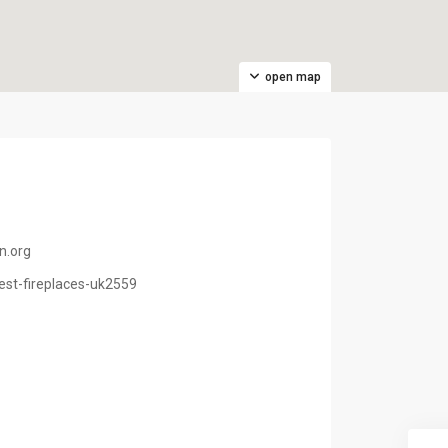
open map
n.org
best-fireplaces-uk2559