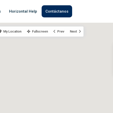
s
Horizontal Help
Contáctanos
My Location
Fullscreen
Prev
Next