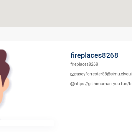
fireplaces8268
fireplaces8268
caseyforrester88@simu.elyqui
https://git.himamari-yuu.fun/