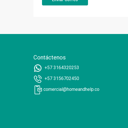
Contáctenos
+57 3164320253
+57 3156702450
comercial@homeandhelp.co