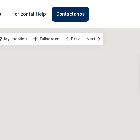
s
Horizontal Help
Contáctanos
My Location
Fullscreen
Prev
Next