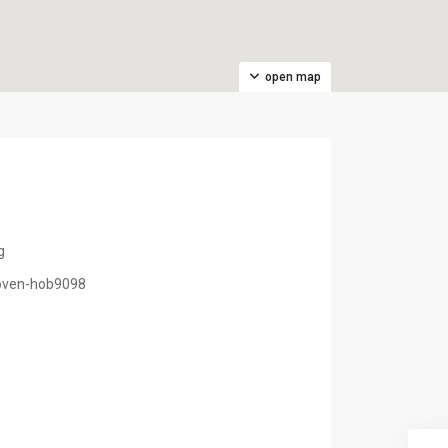
open map
g
/oven-hob9098