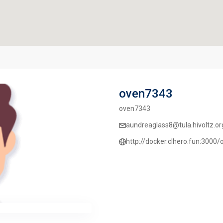
oven7343
oven7343
aundreaglass8@tula.hivoltz.or
http://docker.clhero.fun:3000