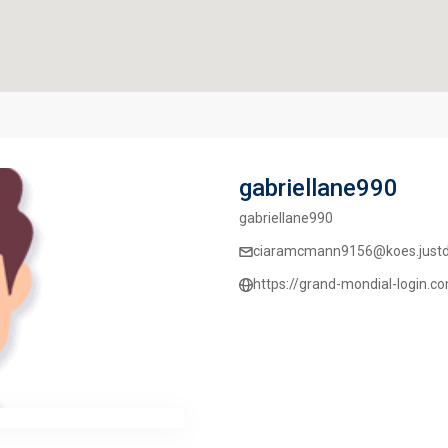
gabriellane990
gabriellane990
ciaramcmann9156@koes.justd
https://grand-mondial-login.c