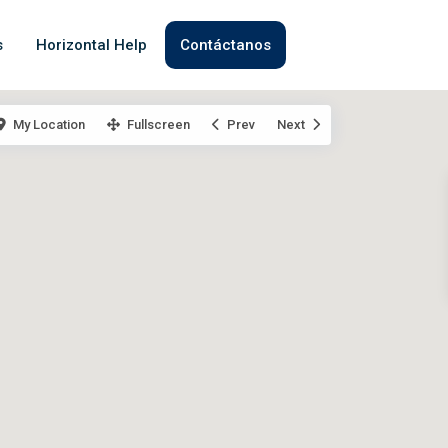
s
Horizontal Help
Contáctanos
My Location
Fullscreen
Prev
Next