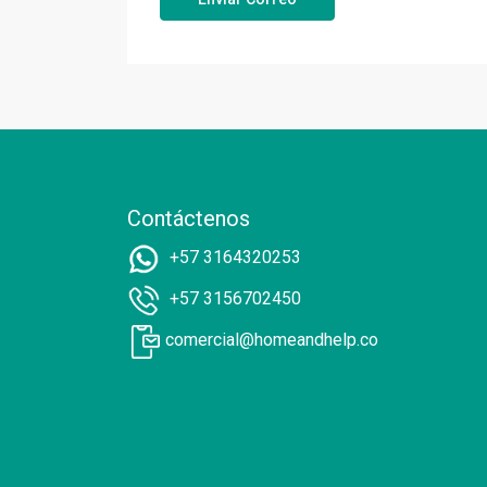
Contáctenos
+57 3164320253
+57 3156702450
comercial@homeandhelp.co