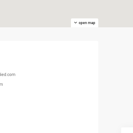
open map
ied.com
om