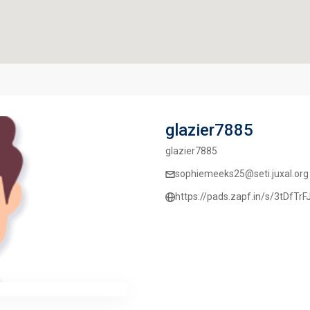
glazier7885
glazier7885
sophiemeeks25@seti.juxal.org
https://pads.zapf.in/s/3tDfTrF