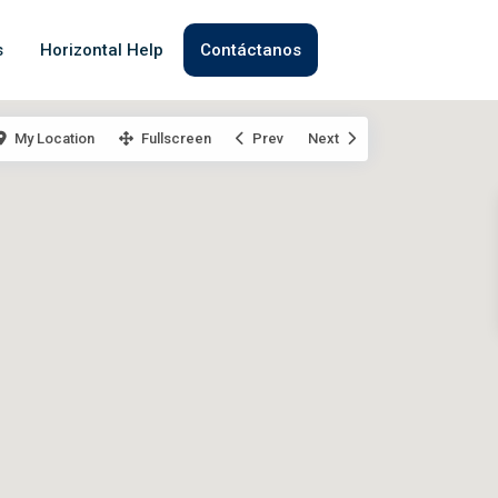
s
Horizontal Help
Contáctanos
My Location
Fullscreen
Prev
Next