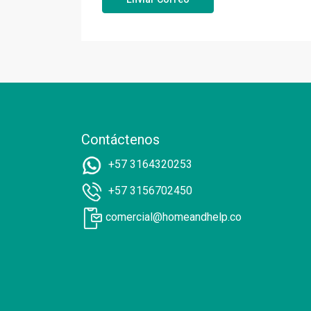
Contáctenos
+57 3164320253
+57 3156702450
comercial@homeandhelp.co