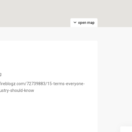
open map
g
fireblogz.com/72739883/15-terms-everyone-
dustry-should-know