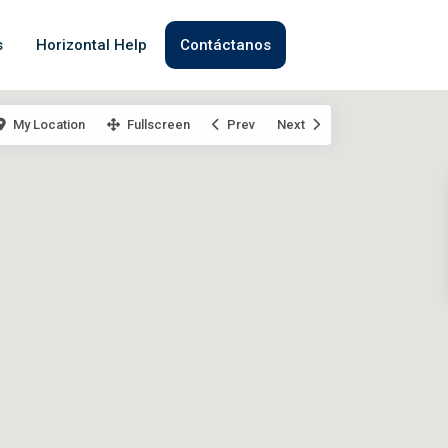
s
Horizontal Help
Contáctanos
My Location
Fullscreen
Prev
Next