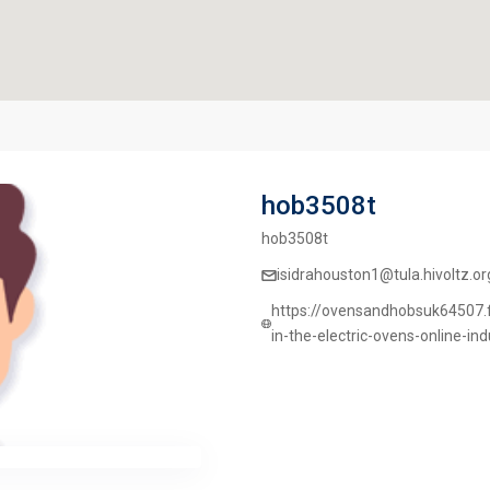
hob3508t
hob3508t
isidrahouston1@tula.hivoltz.or
https://ovensandhobsuk64507.
in-the-electric-ovens-online-in