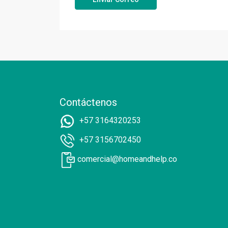
Contáctenos
+57 3164320253
+57 3156702450
comercial@homeandhelp.co