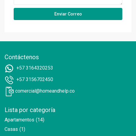
Contáctenos
+57 3164320253
+57 3156702450
comercial@homeandhelp.co
Lista por categoría
Apartamentos
(14)
Casas
(1)