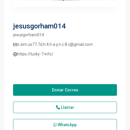
jesusgorham014
jesusgorham014
o.xim.us77.7d.h.4.h.a.y.n.c.8.c@gmail.com
https://lucky-7.info/
Enviar Correo
Llamar
WhatsApp