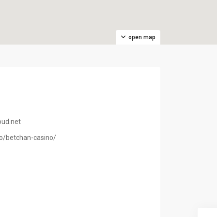
open map
ud.net
no/betchan-casino/