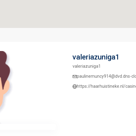
valeriazuniga1
valeriazuniga1
paulinemuncy914@dvd.dns-clo
https://haarhuistineke.nl/casi