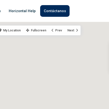
s
Horizontal Help
Contáctanos
My Location
Fullscreen
Prev
Next