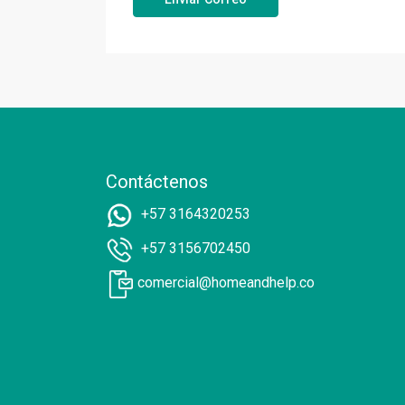
Contáctenos
+57 3164320253
+57 3156702450
comercial@homeandhelp.co