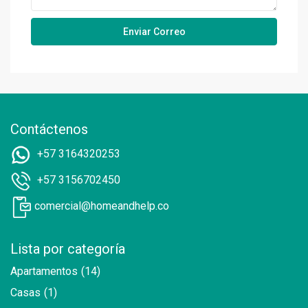
Contáctenos
+57 3164320253
+57 3156702450
comercial@homeandhelp.co
Lista por categoría
Apartamentos
(14)
Casas
(1)