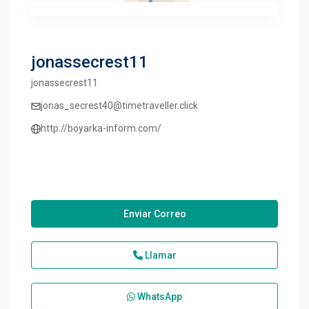
jonassecrest11
jonassecrest11
jonas_secrest40@timetraveller.click
http://boyarka-inform.com/
Enviar Correo
Llamar
WhatsApp