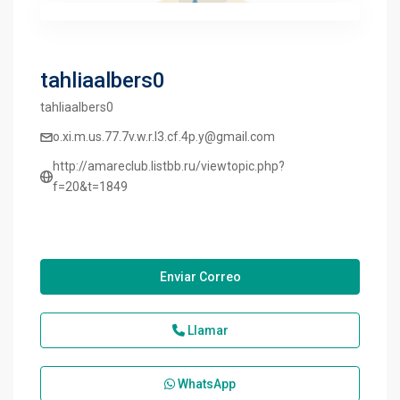
tahliaalbers0
tahliaalbers0
o.xi.m.us.77.7v.w.r.l3.cf.4p.y@gmail.com
http://amareclub.listbb.ru/viewtopic.php?
f=20&t=1849
Enviar Correo
Llamar
WhatsApp