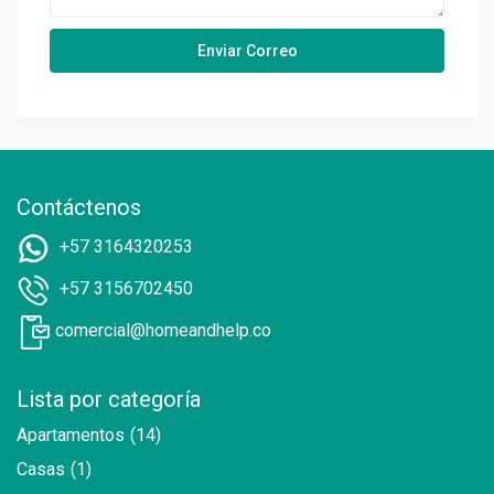
Contáctenos
+57 3164320253
+57 3156702450
comercial@homeandhelp.co
Lista por categoría
Apartamentos
(14)
Casas
(1)