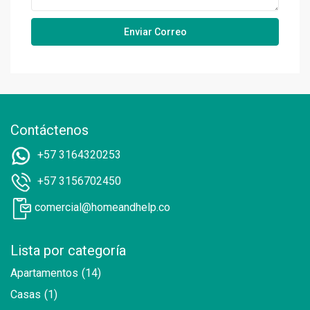
Contáctenos
+57 3164320253
+57 3156702450
comercial@homeandhelp.co
Lista por categoría
Apartamentos
(14)
Casas
(1)