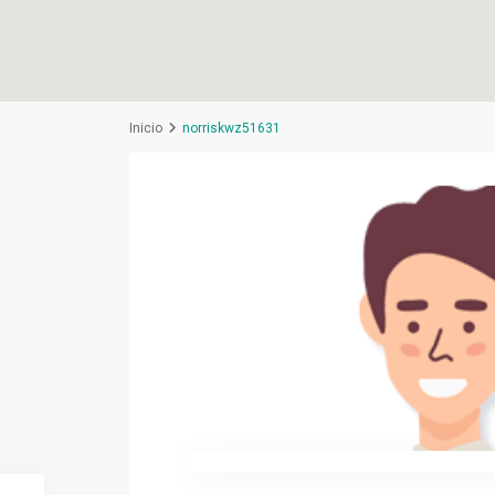
Inicio
norriskwz51631