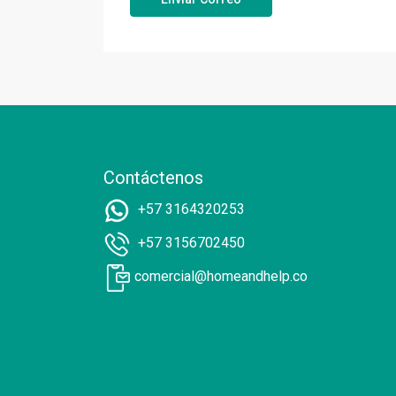
Contáctenos
+57 3164320253
+57 3156702450
comercial@homeandhelp.co