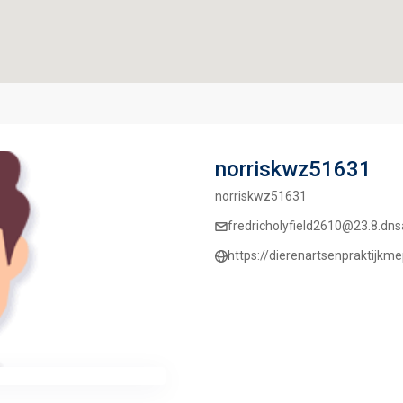
norriskwz51631
norriskwz51631
fredricholyfield2610@23.8.dn
https://dierenartsenpraktijkme