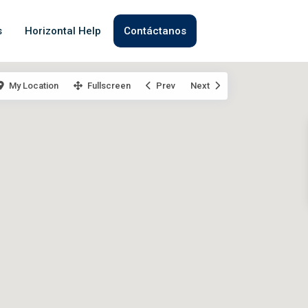
s
Horizontal Help
Contáctanos
My Location
Fullscreen
Prev
Next