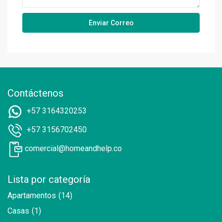
Contáctenos
+57 3164320253
+57 3156702450
comercial@homeandhelp.co
Lista por categoría
Apartamentos
(14)
Casas
(1)