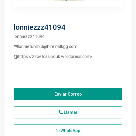
lonniezzz41094
lonniezzz41094
lonnietunn23@hire.milkgg.com
https://22betcasinouk.wordpress.com/
Enviar Correo
Llamar
WhatsApp