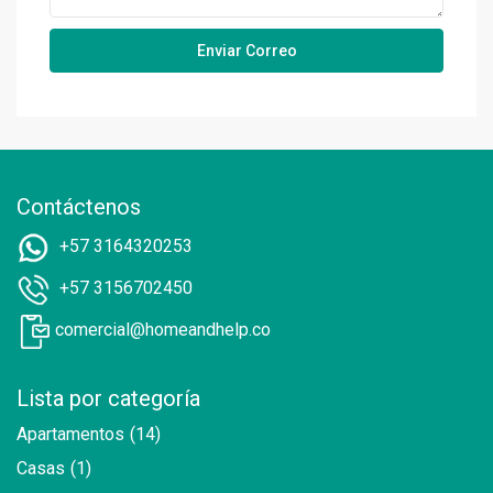
Contáctenos
+57 3164320253
+57 3156702450
comercial@homeandhelp.co
Lista por categoría
Apartamentos
(14)
Casas
(1)