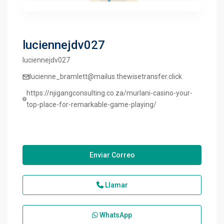
luciennejdv027
luciennejdv027
lucienne_bramlett@mailus.thewisetransfer.click
https://njigangconsulting.co.za/murlani-casino-your-
top-place-for-remarkable-game-playing/
Enviar Correo
Llamar
WhatsApp