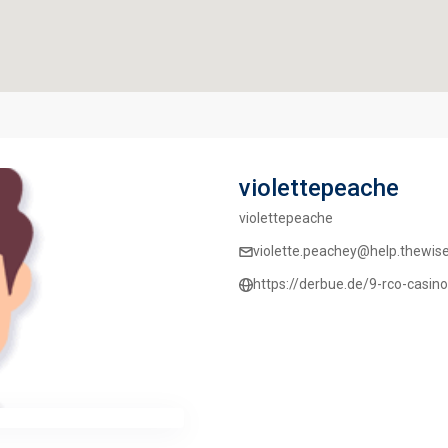
violettepeache
violettepeache
violette.peachey@help.thewiset
https://derbue.de/9-rco-casin