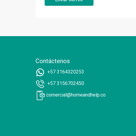
Contáctenos
+57 3164320253
+57 3156702450
comercial@homeandhelp.co