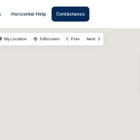
s
Horizontal Help
Contáctanos
My Location
Fullscreen
Prev
Next