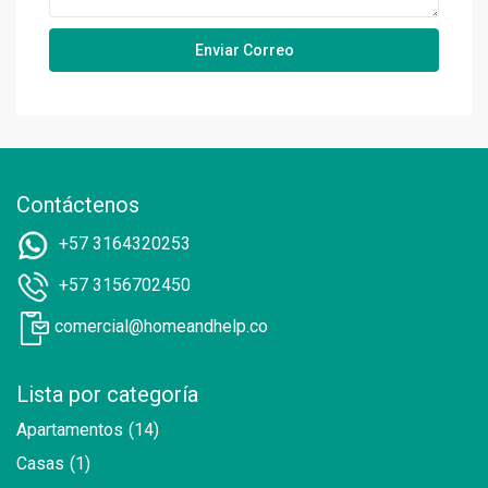
Contáctenos
+57 3164320253
+57 3156702450
comercial@homeandhelp.co
Lista por categoría
Apartamentos
(14)
Casas
(1)