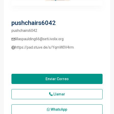
pushchairs6042
pushchairs6042
lillaspaulding66@seti.ivolix.org
https://pad.stuve.de/s/YqmW0V4rm
Enviar Correo
Llamar
WhatsApp