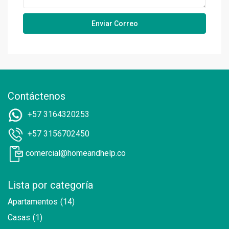
Contáctenos
+57 3164320253
+57 3156702450
comercial@homeandhelp.co
Lista por categoría
Apartamentos
(14)
Casas
(1)