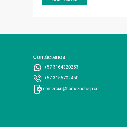
Contáctenos
+57 3164320253
+57 3156702450
comercial@homeandhelp.co