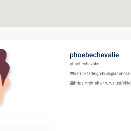
phoebechevalie
phoebechevalie
derrickfarleigh4250@anonmail
https://rpk-altair.ru/uslugi/ok