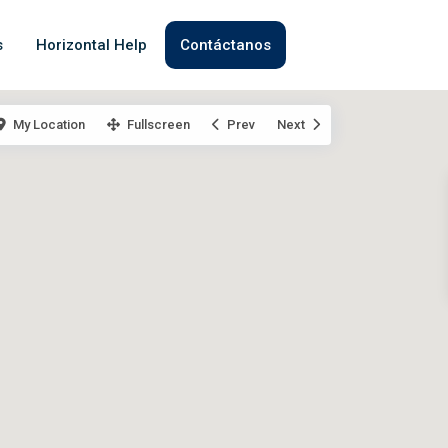
s
Horizontal Help
Contáctanos
My Location
Fullscreen
Prev
Next