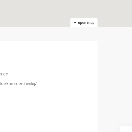
open map
s.de
lejka/kommercheskij/