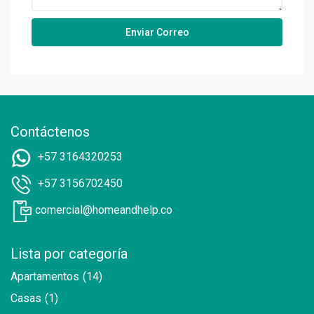
Contáctenos
+57 3164320253
+57 3156702450
comercial@homeandhelp.co
Lista por categoría
Apartamentos
(14)
Casas
(1)