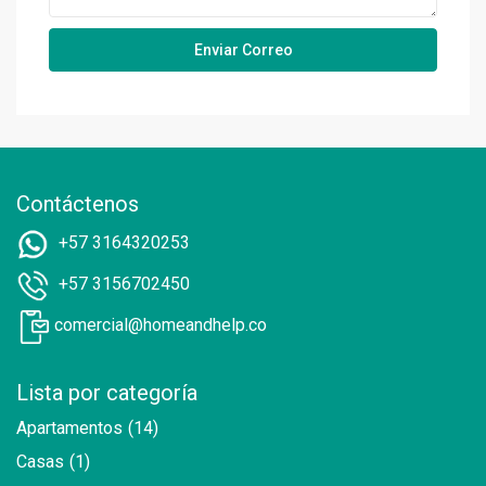
Contáctenos
+57 3164320253
+57 3156702450
comercial@homeandhelp.co
Lista por categoría
Apartamentos
(14)
Casas
(1)