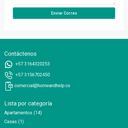
Contáctenos
+57 3164320253
+57 3156702450
comercial@homeandhelp.co
Lista por categoría
Apartamentos
(14)
Casas
(1)