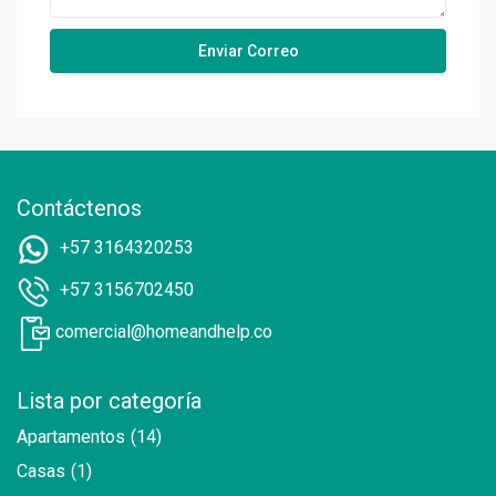
Contáctenos
+57 3164320253
+57 3156702450
comercial@homeandhelp.co
Lista por categoría
Apartamentos
(14)
Casas
(1)