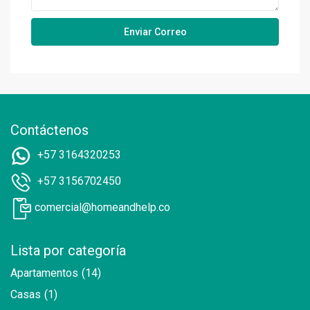
Contáctenos
+57 3164320253
+57 3156702450
comercial@homeandhelp.co
Lista por categoría
Apartamentos
(14)
Casas
(1)