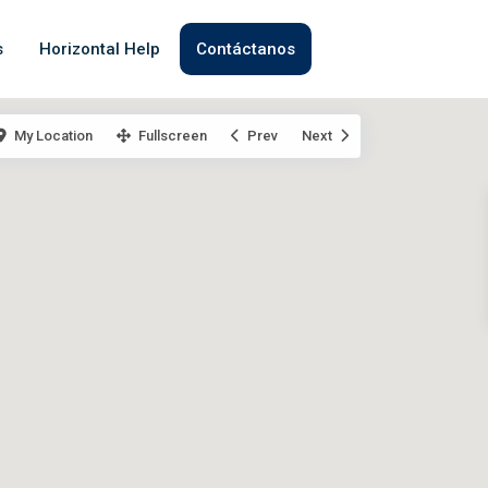
s
Horizontal Help
Contáctanos
My Location
Fullscreen
Prev
Next