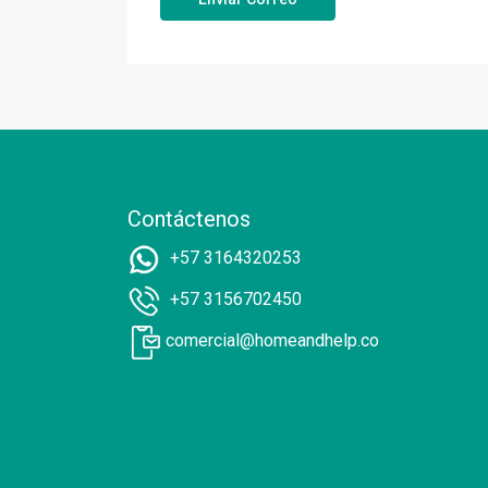
Contáctenos
+57 3164320253
+57 3156702450
comercial@homeandhelp.co