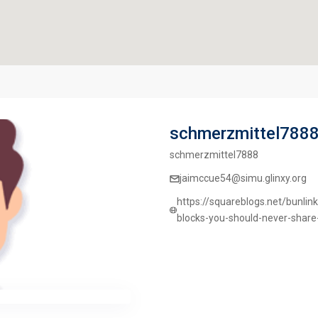
schmerzmittel788
schmerzmittel7888
jaimccue54@simu.glinxy.org
https://squareblogs.net/bunlink
blocks-you-should-never-share-