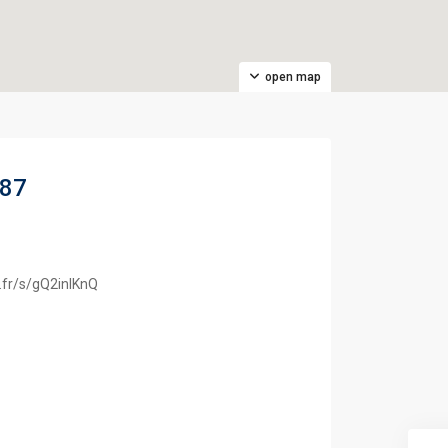
open map
287
n.fr/s/gQ2inlKnQ