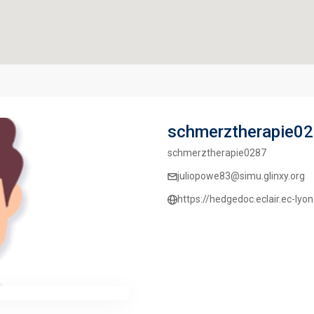
schmerztherapie0
schmerztherapie0287
juliopowe83@simu.glinxy.org
https://hedgedoc.eclair.ec-lyo