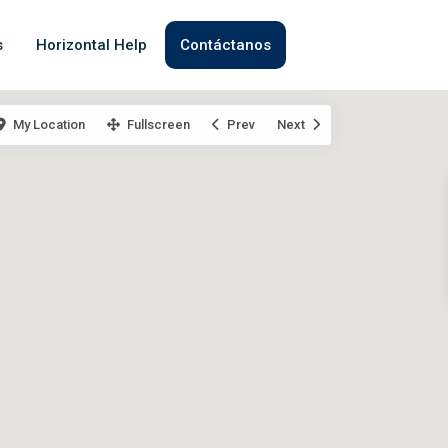
s
Horizontal Help
Contáctanos
My Location
Fullscreen
Prev
Next