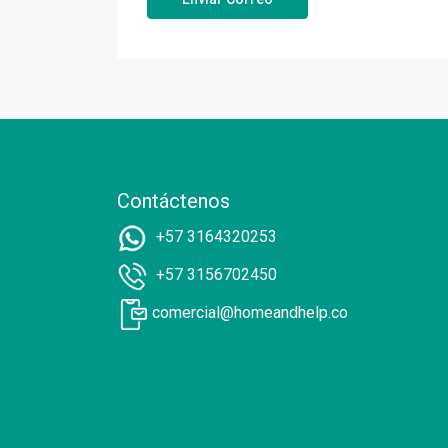
Contáctenos
+57 3164320253
+57 3156702450
comercial@homeandhelp.co