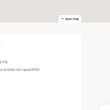
open map
4
y.org
erzmittel-mit-rabatt4994