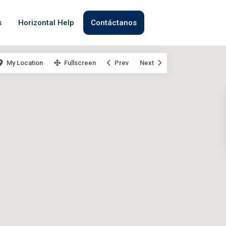
s
Horizontal Help
Contáctanos
My Location
Fullscreen
Prev
Next