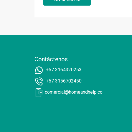
Contáctenos
+57 3164320253
+57 3156702450
comercial@homeandhelp.co