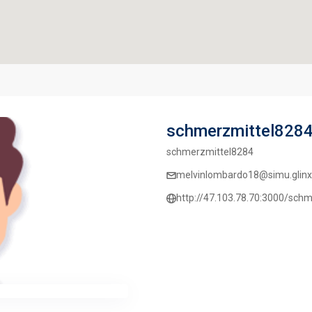
schmerzmittel828
schmerzmittel8284
melvinlombardo18@simu.glinx
http://47.103.78.70:3000/schm